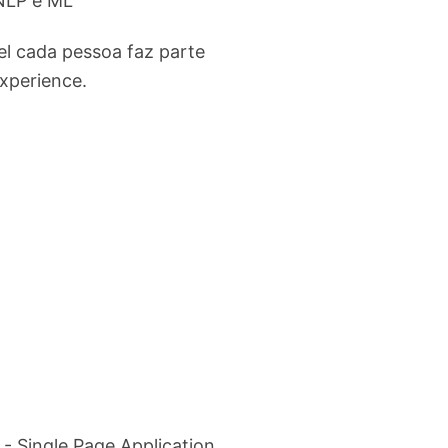
 NLP e ML
l cada pessoa faz parte
xperience.
- Single Page Application