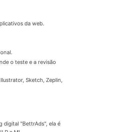
plicativos da web.
ional.
de o teste e a revisão
lustrator, Sketch, Zeplin,
igital "BettrAds", ela é