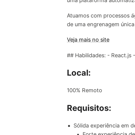
uma plataforma automatiza
Atuamos com processos áge
de uma engrenagem única v
Veja mais no site
## Habilidades: - React.js 
Local:
100% Remoto
Requisitos:
Sólida experiência em d
Forte experiência d