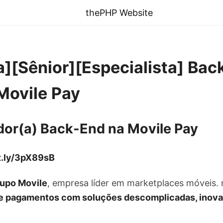
thePHP Website
][Sênior][Especialista] Bac
Movile Pay
dor(a) Back-End na Movile Pay
it.ly/3pX89sB
rupo Movile
, empresa líder em marketplaces móveis. 
e pagamentos com soluções descomplicadas, inova