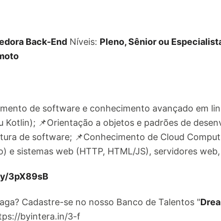
edora Back-End
Níveis:
Pleno, Sênior ou Especialist
moto
imento de software e conhecimento avançado em l
u Kotlin); 📌Orientação a objetos e padrões de desen
tetura de software; 📌Conhecimento de Cloud Comput
) e sistemas web (HTTP, HTML/JS), servidores web, i
.ly/3pX89sB
vaga? Cadastre-se no nosso Banco de Talentos "
Drea
ps://byintera.in/3-f