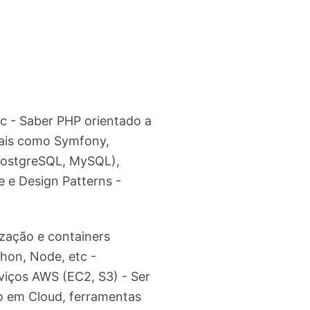
etc - Saber PHP orientado a
tais como Symfony,
(PostgreSQL, MySQL),
 e Design Patterns -
ização e containers
hon, Node, etc -
iços AWS (EC2, S3) - Ser
o em Cloud, ferramentas