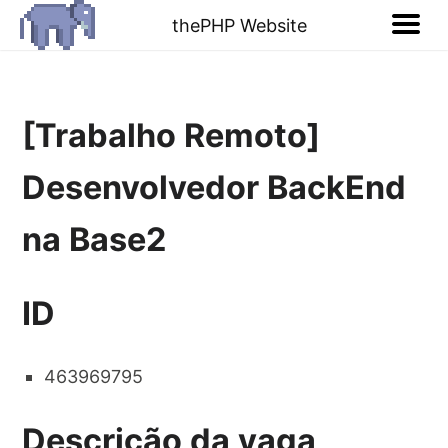
thePHP Website
[Trabalho Remoto]
Desenvolvedor BackEnd
na Base2
ID
463969795
Descrição da vaga