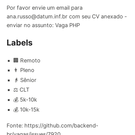
Por favor envie um email para
ana.russo@datum.inf.br
com seu CV anexado -
enviar no assunto: Vaga PHP
Labels
🏢 Remoto
👨 Pleno
👴 Sênior
⚖️ CLT
💰 5k-10k
💰 10k-15k
Fonte: https://github.com/backend-
br/vagas/issues/7920