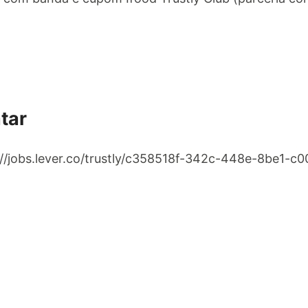
tar
s://jobs.lever.co/trustly/c358518f-342c-448e-8be1-c