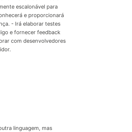
amente escalonável para
onhecerá e proporcionará
a. - Irá elaborar testes
ódigo e fornecer feedback
aborar com desenvolvedores
idor.
outra linguagem, mas