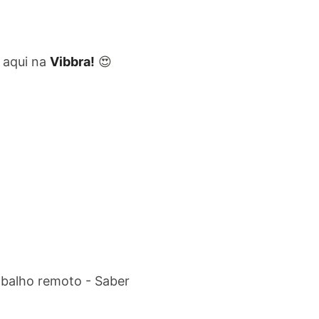
aqui na
Vibbra!
😍
abalho remoto - Saber