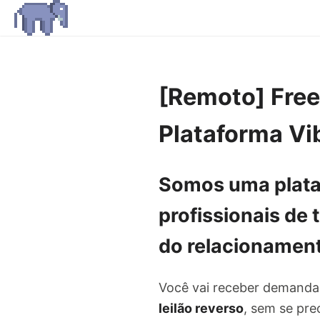
[Remoto] Freel
Plataforma Vi
Somos uma
plat
profissionais de
do relacionament
Você vai receber demand
leilão reverso
, sem se pre