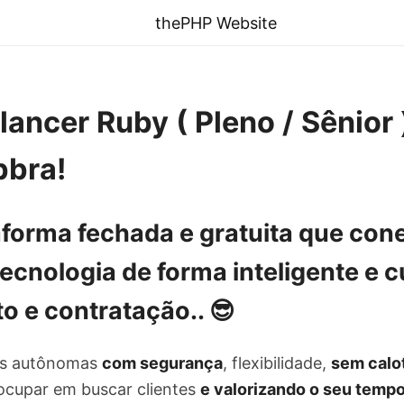
thePHP Website
ancer Ruby ( Pleno / Sênior
bbra!
aforma fechada e gratuita
que cone
 tecnologia de
forma inteligente e 
o e contratação
.. 😎
as autônomas
com segurança
, flexibilidade,
sem calo
ocupar em buscar clientes
e valorizando o seu temp