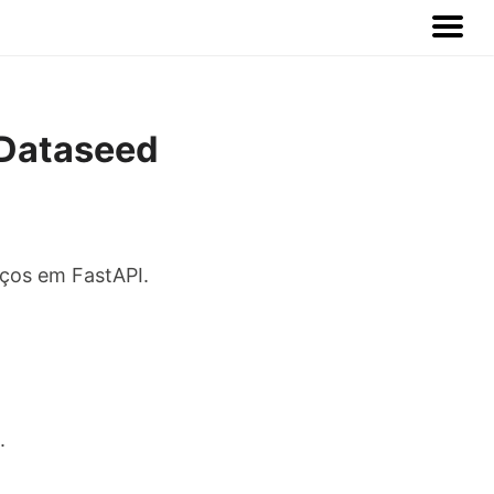
Dataseed
ços em FastAPI.
.