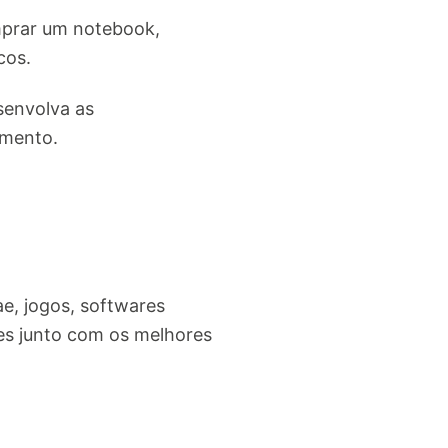
mprar um notebook,
cos.
senvolva as
amento.
ae, jogos, softwares
s junto com os melhores