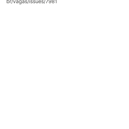
br/vagas/issues/7981