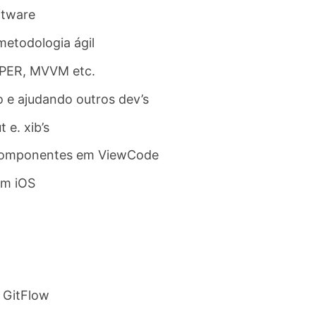
ftware
etodologia ágil
VIPER, MVVM etc.
do e ajudando outros dev’s
 e. xib’s
 componentes em ViewCode
em iOS
 GitFlow​