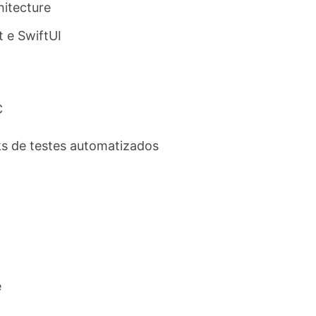
itecture​
 e SwiftUI​
​
 de testes automatizados​
e