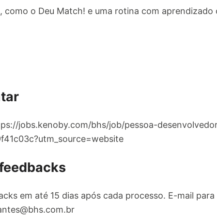
, como o Deu Match! e uma rotina com aprendizado 
tar
ttps://jobs.kenoby.com/bhs/job/pessoa-desenvolved
9f41c03c?utm_source=website
 feedbacks
cks em até 15 dias após cada processo. E-mail para
arantes@bhs.com.br