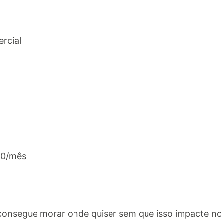
rcial
00/mês
consegue morar onde quiser sem que isso impacte n