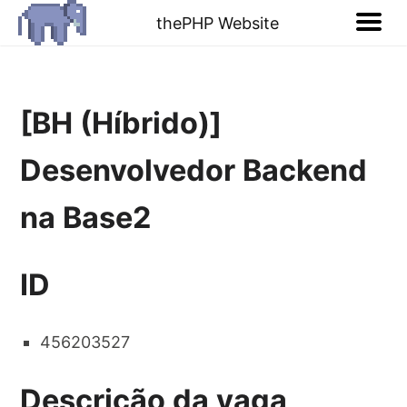
thePHP Website
[BH (Híbrido)]
Desenvolvedor Backend
na Base2
ID
456203527
Descrição da vaga