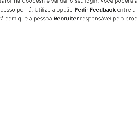
ataforma Coodesh e validar o seu login, você poderá
cesso por lá. Utilize a opção
Pedir Feedback
entre u
ará com que a pessoa
Recruiter
responsável pelo pro