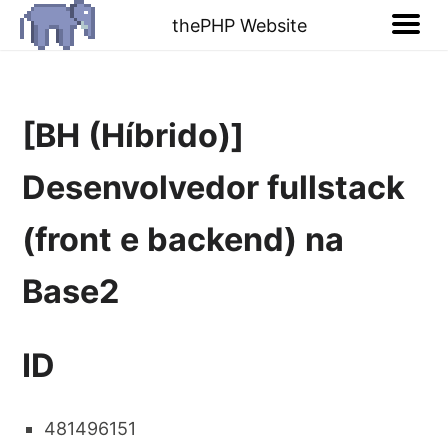
thePHP Website
[BH (Híbrido)]
Desenvolvedor fullstack
(front e backend) na
Base2
ID
481496151