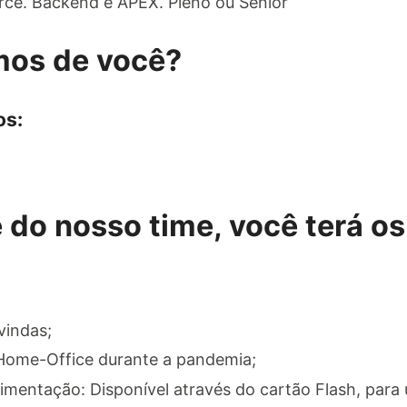
rce. Backend e APEX. Pleno ou Sênior
mos de você?
os:
 do nosso time, você terá os
vindas;
 Home-Office durante a pandemia;
imentação: Disponível através do cartão Flash, para 