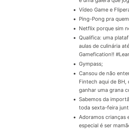
e uma galera que jog
Vídeo Game e Fliper
Ping-Pong pra quem 
Netflix porque sim n
Qualifica: uma plat
aulas de culinária 
Gamefication!! #Lea
Gympass;
Cansou de não ente
Fintech aqui de BH,
ganhar uma grana co
Sabemos da importâ
toda sexta-feira jun
Adoramos crianças e
especial é ser mamã