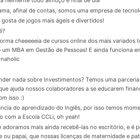
a fielmente todo almoço e final de dia
ama, afinal de contas, somos uma empresa de tecnol
gosta de jogos mais ágeis e divertidos!
é?
aforma cheeeeeia de cursos online dos mais variados 
até um MBA em Gestão de Pessoas! E ainda funciona 
rnaholic
nder nada sobre Investimentos? Temos uma parceri
 que ajuda nossos colaboradores a se educarem financ
m isso :)
ncia do aprendizado do Inglês, por isso temos mom
to com a Escola CCLi, oh yeah!
 adoramos mais ainda recebê-las no escritório, e é 
e ou papai, que nossas licenças de maternidade e pa