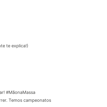
e te explica!)
ugar! #MãonaMassa
orrer. Temos campeonatos