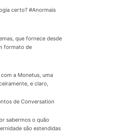
ogia certo? #Anormais
temas, que fornece desde
em formato de
a com a Monetus, uma
eiramente, e claro,
entos de Conversation
por sabermos o quão
ternidade são estendidas