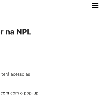
er na NPL
 terá acesso as
h.com
com o pop-up