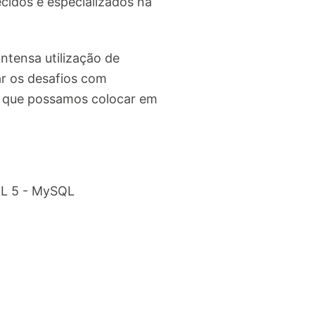
cidos e especializados na
intensa utilização de
r os desafios com
a que possamos colocar em
TML 5 - MySQL