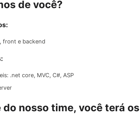
mos de você?
os:
, front e backend
:
is: .net core, MVC, C#, ASP
erver
 do nosso time, você terá os