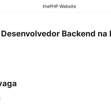
thePHP Website
] Desenvolvedor Backend na
vaga
d