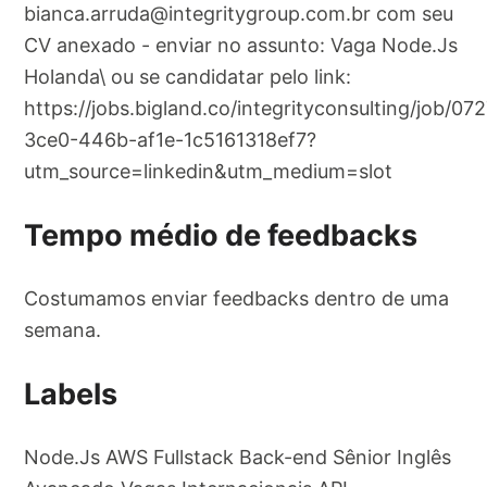
bianca.arruda@integritygroup.com.br
com seu
CV anexado - enviar no assunto: Vaga Node.Js
Holanda\ ou se candidatar pelo link:
https://jobs.bigland.co/integrityconsulting/job/07
3ce0-446b-af1e-1c5161318ef7?
utm_source=linkedin&utm_medium=slot
Tempo médio de feedbacks
Costumamos enviar feedbacks dentro de uma
semana.
Labels
Node.Js AWS Fullstack Back-end Sênior Inglês