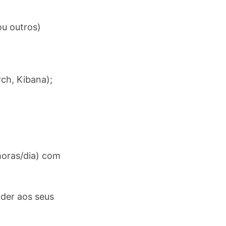
ou outros)
ch, Kibana);
 horas/dia) com
nder aos seus