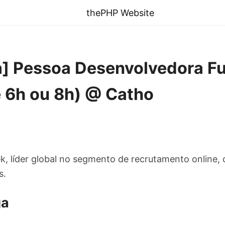
thePHP Website
 Pessoa Desenvolvedora Ful
e 6h ou 8h) @ Catho
, líder global no segmento de recrutamento online, 
s.
ga