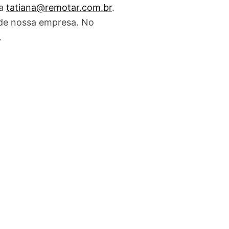
ra
tatiana@remotar.com.br
.
de nossa empresa. No
.