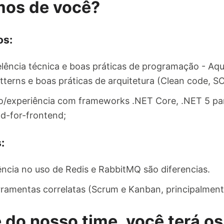
mos de você?
os:
lência técnica e boas práticas de programação - Aq
terns e boas práticas de arquitetura (Clean code, SO
/experiência com frameworks .NET Core, .NET 5 pa
d-for-frontend;
:
ncia no uso de Redis e RabbitMQ são diferencias.
ferramentas correlatas (Scrum e Kanban, principalment
 do nosso time, você terá os