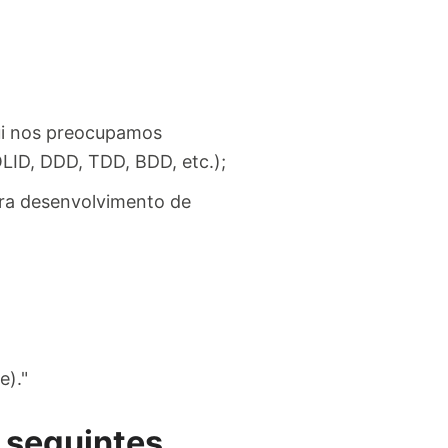
ui nos preocupamos
LID, DDD, TDD, BDD, etc.);
ra desenvolvimento de
e)."
 seguintes