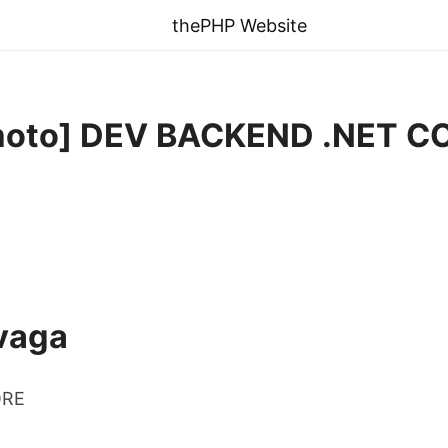
thePHP Website
moto] DEV BACKEND .NET CO
vaga
ORE