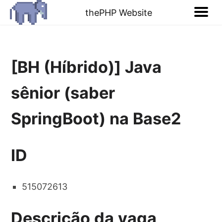
thePHP Website
[BH (Híbrido)] Java
sênior (saber
SpringBoot) na Base2
ID
515072613
Descrição da vaga