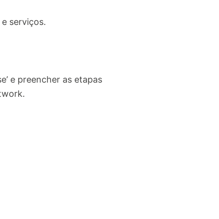
e serviços.
se’ e preencher as etapas
twork
.