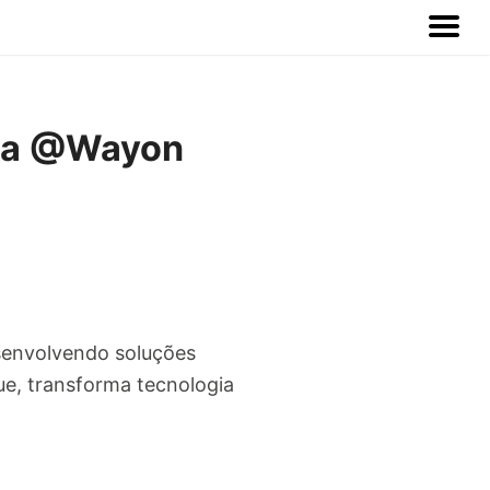
ava @Wayon
senvolvendo soluções
e, transforma tecnologia