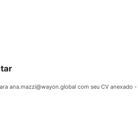
tar
para
ana.mazzi@wayon.global
com seu CV anexado - 