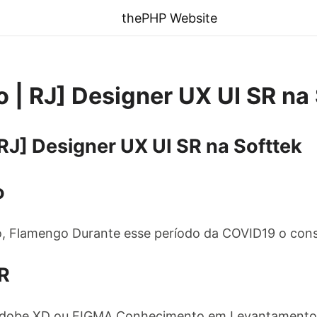
thePHP Website
o | RJ] Designer UX UI SR na
 RJ] Designer UX UI SR na Softtek
o
o, Flamengo Durante esse período da COVID19 o con
R
Adobe XD ou FIGMA Conhecimento em Levantamento d