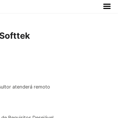
 Softtek
sultor atenderá remoto
e Requisitos Desejável